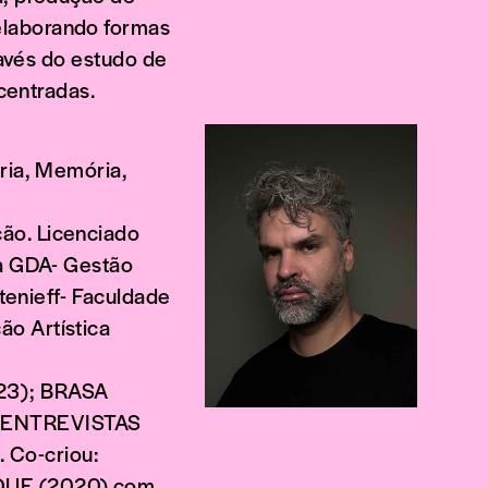
elaborando formas
ravés do estudo de
ocentradas.
ória, Memória,
ão. Licenciado
da GDA- Gestão
tenieff- Faculdade
o Artística
23); BRASA
; ENTREVISTAS
 Co-criou:
IQUE (2020) com