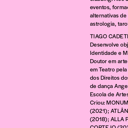
eventos, forma
alternativas de
astrologia, tar
TIAGO CADETE –
Desenvolve obj
Identidade e M
Doutor em arte
em Teatro pela
dos Direitos d
de dança Angel
Escola de Arte
Criou: MONUM
(2021); ATLÂ
(2018); ALLA 
CORTEJO (2022