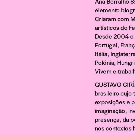
Ana Borralho &
elemento biogr
Criaram com Mó
artísticos do F
Desde 2004 o s
Portugal, Franç
Itália, Inglate
Polónia, Hungri
Vivem e trabal
GUSTAVO CIRÍAC
brasileiro cujo 
exposições e pr
imaginação, in
presença, da p
nos contextos h