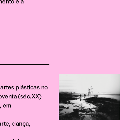
mento e a
rtes plásticas no
oventa (séc.XX)
, em
rte, dança,