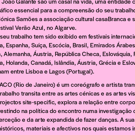
 João Galante são um casal na vida, uma entidade 
áfico essencial para a compreensão do seu trabalh
nica Samões a associação cultural casaBranca e s
estival Verão Azul, no Algarve.
eu trabalho tem sido exibido em festivais internac
a, Espanha, Suíça, Escócia, Brasil, Emirados Árabe
rra, Alemanha, Áustria, República Checa, Eslováquia, F
a, Holanda, Canadá, Islândia, Áustria, Grécia e Eslo
ham entre Lisboa e Lagos (Portugal).
O (Rio de Janeiro) é um coreógrafo e artista trans
trabalho transita entre as artes cénicas e as artes vi
ojectos site-specific, explora a relação entre corp
vestindo na política do encontro numa investigação 
erceção e da arte expandida de fazer danças. A sua 
istóricos, materiais e afectivos nos quais estamos 