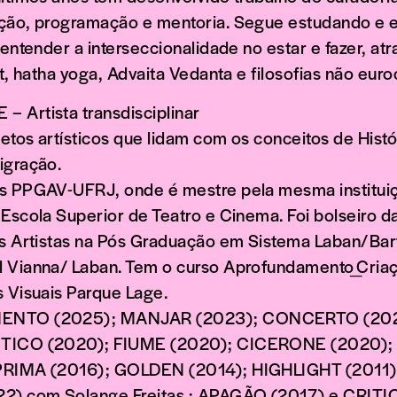
ção, programação e mentoria. Segue estudando e 
 entender a interseccionalidade no estar e fazer, at
ot, hatha yoga, Advaita Vedanta e filosofias não eur
 Artista transdisciplinar
etos artísticos que lidam com os conceitos de Hist
igração.
s PPGAV-UFRJ, onde é mestre pela mesma instituiç
 Escola Superior de Teatro e Cinema. Foi bolseiro 
os Artistas na Pós Graduação em Sistema Laban/Bar
 Vianna/ Laban. Tem o curso Aprofundamento_Criaçã
s Visuais Parque Lage.
ENTO (2025); MANJAR (2023); CONCERTO (20
NTICO (2020); FIUME (2020); CICERONE (2020)
PRIMA (2016); GOLDEN (2014); HIGHLIGHT (2011).
) com Solange Freitas ; APAGÃO (2017) e CRIT