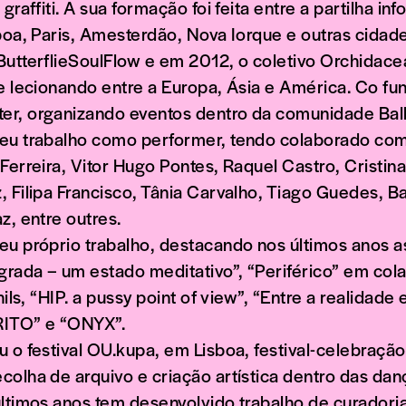
graffiti. A sua formação foi feita entre a partilha inf
sboa, Paris, Amesterdão, Nova Iorque e outras cida
ButterflieSoulFlow e em 2012, o coletivo Orchidac
e lecionando entre a Europa, Ásia e América. Co fu
r, organizando eventos dentro da comunidade Bal
eu trabalho como performer, tendo colaborado com
Ferreira, Vitor Hugo Pontes, Raquel Castro, Cristina
 Filipa Francisco, Tânia Carvalho, Tiago Guedes, Ba
z, entre outres.
eu próprio trabalho, destacando nos últimos anos 
rada – um estado meditativo”, “Periférico” em co
Vhils, “HIP. a pussy point of view”, “Entre a realidad
 RITO” e “ONYX”.
 o festival OU.kupa, em Lisboa, festival-celebraçã
olha de arquivo e criação artística dentro das dan
últimos anos tem desenvolvido trabalho de curadori