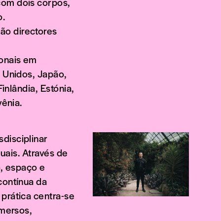
com dois corpos,
o.
ão directores
ionais em
s Unidos, Japão,
inlândia, Estónia,
vênia.
disciplinar
suais. Através de
o, espaço e
contínua da
prática centra-se
imersos,