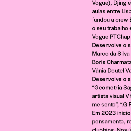
Vogue), Djing e 
aulas entre Li
fundou a crew 
o seu trabalho 
Vogue PTChapte
Desenvolve o s
Marco da Silva 
Boris Charmatz,
Vânia Doutel Va
Desenvolve o s
“Geometria Sag
artista visual 
me sento”, “.G
Em 2023 iniciou
pensamento, rec
clubbing. Nos 