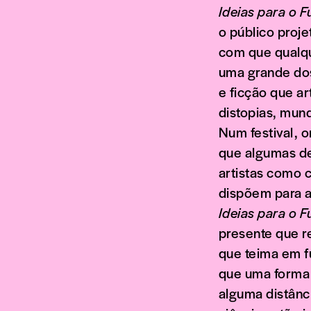
Ideias para o F
o público proje
com que qualqu
uma grande dose
e ficção que ar
distopias, mun
Num festival, 
que algumas de
artistas como c
dispõem para 
Ideias para o F
presente que r
que teima em f
que uma forma
alguma distânc