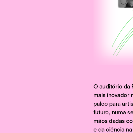
O auditório da
mais inovador n
palco para arti
futuro, numa s
mãos dadas com
e da ciência n