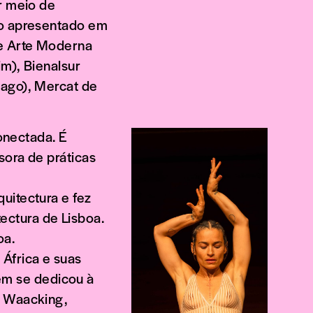
r meio de
do apresentado em
de Arte Moderna
im), Bienalsur
iago), Mercat de
conectada. É
sora de práticas
uitectura e fez
ctura de Lisboa.
oa.
África e suas
m se dedicou à
, Waacking,