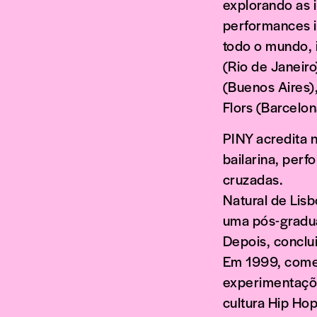
explorando as 
performances i
todo o mundo, 
(Rio de Janeiro
(Buenos Aires)
Flors (Barcelon
PINY acredita n
bailarina, perf
cruzadas.
Natural de Lis
uma pós-gradua
Depois, conclu
Em 1999, começ
experimentaçõ
cultura Hip Ho