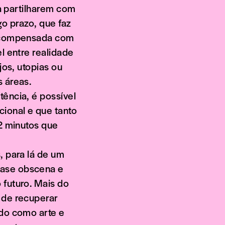
ra partilharem com
go prazo, que faz
er compensada com
l entre realidade
jos, utopias ou
 áreas.
ência, é possível
ional e que tanto
12 minutos que
, para lá de um
uase obscena e
 futuro. Mais do
 de recuperar
odo como arte e