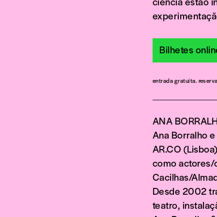
ciência estão 
experimentaçã
Bilhetes onli
entrada gratuita. reserv
ANA BORRALH
Ana Borralho e
AR.CO (Lisboa)
como actores/c
Cacilhas/Almad
Desde 2002 tr
teatro, instala