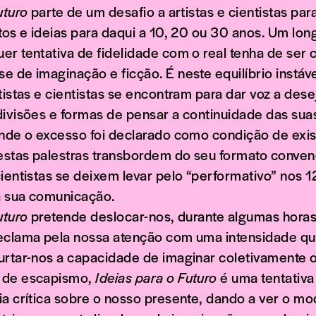
uturo
parte de um desafio a artistas e cientistas pa
tos e ideias para daqui a 10, 20 ou 30 anos. Um lon
er tentativa de fidelidade com o real tenha de s
 de imaginação e ficção. É neste equilíbrio instáve
tistas e cientistas se encontram para dar voz a dese
divisões e formas de pensar a continuidade das suas
onde o excesso foi declarado como condição de exist
stas palestras transbordem do seu formato convenc
ientistas se deixem levar pelo “performativo” nos 
a sua comunicação.
uturo
pretende deslocar-nos, durante algumas horas
eclama pela nossa atenção com uma intensidade q
urtar-nos a capacidade de imaginar coletivamente o
 de escapismo,
Ideias para o Futuro
é uma tentativa
ia crítica sobre o nosso presente, dando a ver o m