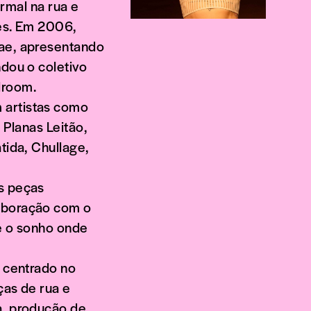
ormal na rua e
des. Em 2006,
eae, apresentando
ndou o coletivo
lroom.
 artistas como
 Planas Leitão,
tida, Chullage,
as peças
laboração com o
e e o sonho onde
o centrado no
ças de rua e
a, produção de