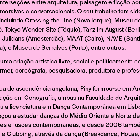
interseções entre arquitetura, paisagem e ficção po
mersivas e conversacionais. O seu trabalho tem si
incluindo Crossing the Line (Nova Iorque), Museu 
), Tokyo Wonder Site (Tóquio), Tanz im August (Berl
, Julidans (Amesterdão), MAAT (Cairo), NAVE (Sant
a), e Museu de Serralves (Porto), entre outros.
uma criação artística livre, social e politicamente 
ormer, coreógrafa, pesquisadora, produtora e profes
boa de ascendência angolana, Piny formou-se em Arq
ção em Cenografia, ambas na Faculdade de Arquite
iu a licenciatura em Dança Contemporânea em Lisb
ou a estudar danças do Médio Oriente e Norte de 
es e fusões contemporâneas, e desde 2006 també
p e Clubbing, através da dança (Breakdance, House